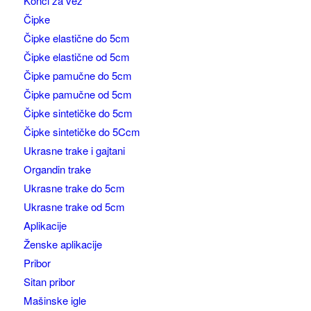
Konci za vez
Čipke
Čipke elastične do 5cm
Čipke elastične od 5cm
Čipke pamučne do 5cm
Čipke pamučne od 5cm
Čipke sintetičke do 5cm
Čipke sintetičke do 5Ccm
Ukrasne trake i gajtani
Organdin trake
Ukrasne trake do 5cm
Ukrasne trake od 5cm
Aplikacije
Ženske aplikacije
Pribor
Sitan pribor
Mašinske igle