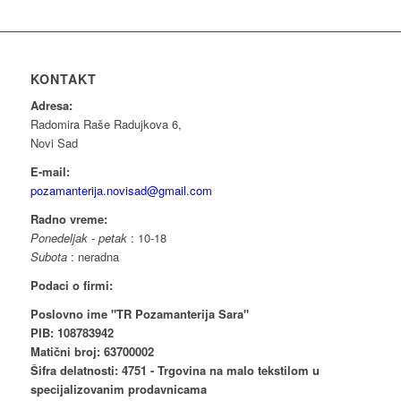
KONTAKT
Adresa:
Radomira Raše Radujkova 6,
Novi Sad
E-mail:
pozamanterija.novisad@gmail.com
Radno vreme:
Ponedeljak - petak
: 10-18
Subota
: neradna
Podaci o firmi:
Poslovno ime "TR Pozamanterija Sara"
PIB: 108783942
Matični broj: 63700002
Šifra delatnosti: 4751 - Trgovina na malo tekstilom u
specijalizovanim prodavnicama