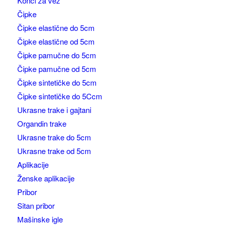
Konci za vez
Čipke
Čipke elastične do 5cm
Čipke elastične od 5cm
Čipke pamučne do 5cm
Čipke pamučne od 5cm
Čipke sintetičke do 5cm
Čipke sintetičke do 5Ccm
Ukrasne trake i gajtani
Organdin trake
Ukrasne trake do 5cm
Ukrasne trake od 5cm
Aplikacije
Ženske aplikacije
Pribor
Sitan pribor
Mašinske igle