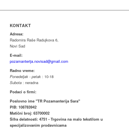
KONTAKT
Adresa:
Radomira Raše Radujkova 6,
Novi Sad
E-mail:
pozamanterija.novisad@gmail.com
Radno vreme:
Ponedeljak - petak
: 10-18
Subota
: neradna
Podaci o firmi:
Poslovno ime "TR Pozamanterija Sara"
PIB: 108783942
Matični broj: 63700002
Šifra delatnosti: 4751 - Trgovina na malo tekstilom u
specijalizovanim prodavnicama