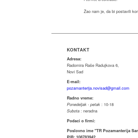
Žao nam je, da bi postavili k
KONTAKT
Adresa:
Radomira Raše Radujkova 6,
Novi Sad
E-mail:
pozamanterija.novisad@gmail.com
Radno vreme:
Ponedeljak - petak
: 10-18
Subota
: neradna
Podaci o firmi:
Poslovno ime "TR Pozamanterija Sar
PIB: 108783942