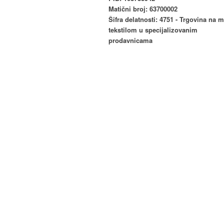
Matični broj: 63700002
Šifra delatnosti: 4751 - Trgovina na 
tekstilom u specijalizovanim
prodavnicama