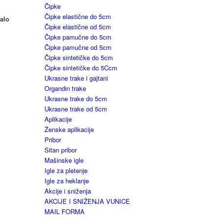
Čipke
Čipke elastične do 5cm
malo
Čipke elastične od 5cm
Čipke pamučne do 5cm
Čipke pamučne od 5cm
Čipke sintetičke do 5cm
Čipke sintetičke do 5Ccm
Ukrasne trake i gajtani
Organdin trake
Ukrasne trake do 5cm
Ukrasne trake od 5cm
Aplikacije
Ženske aplikacije
Pribor
Sitan pribor
Mašinske igle
Igle za pletenje
Igle za heklanje
Akcije i sniženja
AKCIJE I SNIŽENJA VUNICE
MAIL FORMA