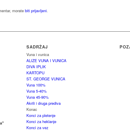
omentar, morate
biti prijavljeni
.
SADRŽAJ
POZ
Vuna i vunica
ALIZE VUNA I VUNICA
DIVA IPLIK
KARTOPU
ST. GEORGE VUNICA
Vuna 100%
Vuna 5-40%
Vuna 45-90%
Akrili i druga prediva
Konac
Konci za pletenje
Konci za heklanje
a"
Konci za vez