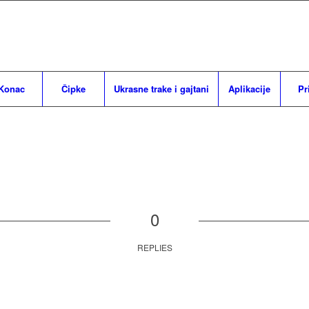
Konac
Čipke
Ukrasne trake i gajtani
Aplikacije
Pr
0
REPLIES