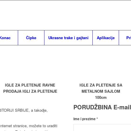
Konac
Čipke
Ukrasne trake i gajtani
Aplikacije
Pr
IGLE ZA PLETENJE RAVNE
IGLE ZA PLETENJE SA
PRODAJA IGLI ZA PLETENJE
METALNOM SAJLOM
100cm
PORUDŽBINA E-mai
RIJI SRBIJE, a takodje,
Ime i prezime
*
nternet stranice, možete to uraditi