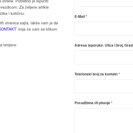
strane. Potrebno je ispuniti
vezdicom. Za željene artikle
like i količinu.
E-Mail
*
itih stranica sajta, lakše vam je da
KONTAKT’
koja će vam se klikom
na brojeve:
Adresa isporuke: Ulica i broj, Grad
Telefonski broj za kontakt
*
Porudžbina i/li pitanje
*