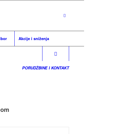
ibor
Akcije i sniženja
PORUDŽBINE I KONTAKT
lom