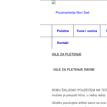
Početna
Vuna i vunica
Kontakt
IGLE ZA PLETENJE
IGLE ZA PLETENJE RAVNE
ROBU ŠALJEMO POUZEĆEM NA TERITO
možete je preuzeti lično, u našoj radnji.
Ukoliko poručujete artikle samo sa ove i