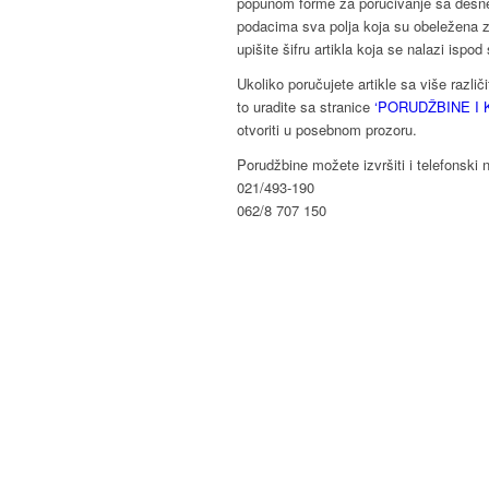
popunom forme za poručivanje sa desne 
podacima sva polja koja su obeležena z
upišite šifru artikla koja se nalazi ispod s
Ukoliko poručujete artikle sa više različ
to uradite sa stranice
‘PORUDŽBINE I 
otvoriti u posebnom prozoru.
Porudžbine možete izvršiti i telefonski 
021/493-190
062/8 707 150