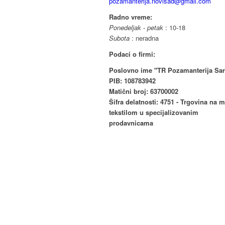
pozamanterija.novisad@gmail.com
Radno vreme:
Ponedeljak - petak
: 10-18
Subota
: neradna
Podaci o firmi:
Poslovno ime "TR Pozamanterija Sar
PIB: 108783942
Matični broj: 63700002
Šifra delatnosti: 4751 - Trgovina na 
tekstilom u specijalizovanim
prodavnicama