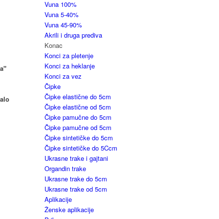
Vuna 100%
Vuna 5-40%
Vuna 45-90%
Akrili i druga prediva
Konac
Konci za pletenje
Konci za heklanje
a"
Konci za vez
Čipke
Čipke elastične do 5cm
malo
Čipke elastične od 5cm
Čipke pamučne do 5cm
Čipke pamučne od 5cm
Čipke sintetičke do 5cm
Čipke sintetičke do 5Ccm
Ukrasne trake i gajtani
Organdin trake
Ukrasne trake do 5cm
Ukrasne trake od 5cm
Aplikacije
Ženske aplikacije