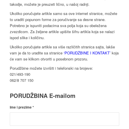
takodje, možete je preuzeti lično, u našoj radnji.
Ukoliko poručujete artikle samo sa ove internet stranice, možete
to uraditi popunom forme za poručivanje sa desne strane.
Potrebno je ispuniti podacima sva polja koja su obeležena
zvezdicom. Za željene artikle upišite šifru artikla koja se nalazi
ispod slike i količinu.
Ukoliko poručujete artikle sa više različitih stranica sajta, lakše
vam je da to uradite sa stranice
‘PORUDŽBINE I KONTAKT’
koja
će vam se klikom otvoriti u posebnom prozoru.
Porudžbine možete izvršiti i telefonski na brojeve:
021/493-190
062/8 707 150
PORUDŽBINA E-mailom
Ime i prezime
*