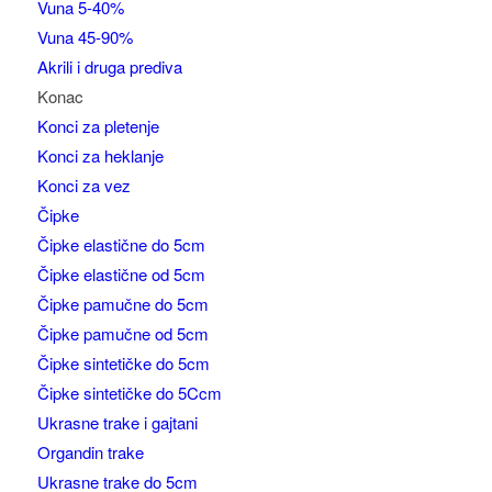
Vuna 5-40%
Vuna 45-90%
Akrili i druga prediva
Konac
Konci za pletenje
Konci za heklanje
Konci za vez
Čipke
Čipke elastične do 5cm
Čipke elastične od 5cm
Čipke pamučne do 5cm
Čipke pamučne od 5cm
Čipke sintetičke do 5cm
Čipke sintetičke do 5Ccm
Ukrasne trake i gajtani
Organdin trake
Ukrasne trake do 5cm