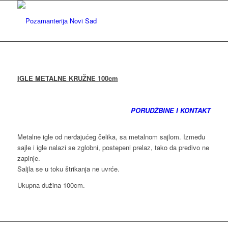
IGLE METALNE KRUŽNE 100cm
PORUDŽBINE I KONTAKT
Metalne igle od nerđajućeg čelika, sa metalnom sajlom. Između
sajle i igle nalazi se zglobni, postepeni prelaz, tako da predivo ne
zapinje.
Saljla se u toku štrikanja ne uvrće.
Ukupna dužina 100cm.