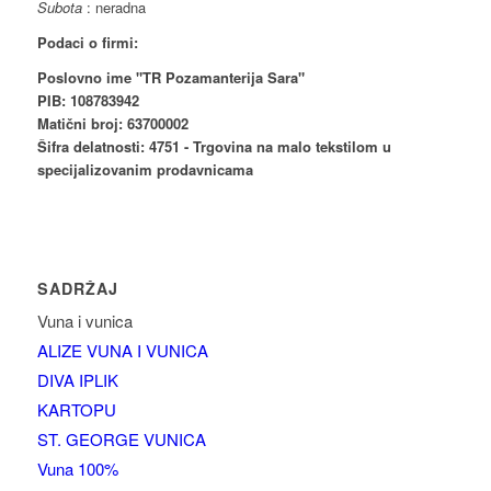
Subota
: neradna
Podaci o firmi:
Poslovno ime "TR Pozamanterija Sara"
PIB: 108783942
Matični broj: 63700002
Šifra delatnosti: 4751 - Trgovina na malo tekstilom u
specijalizovanim prodavnicama
SADRŽAJ
Vuna i vunica
ALIZE VUNA I VUNICA
DIVA IPLIK
KARTOPU
ST. GEORGE VUNICA
Vuna 100%