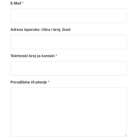
E-Mail
*
Adresa isporuke: Ulica i broj, Grad
Telefonski broj za kontakt
*
Porudžbina i/li pitanje
*