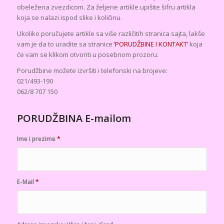
obeležena zvezdicom. Za željene artikle upišite šifru artikla
koja se nalazi ispod slike i količinu.
Ukoliko poručujete artikle sa više različitih stranica sajta, lakše
vam je da to uradite sa stranice
‘PORUDŽBINE I KONTAKT’
koja
će vam se klikom otvoriti u posebnom prozoru.
Porudžbine možete izvršiti i telefonski na brojeve:
021/493-190
062/8 707 150
PORUDŽBINA E-mailom
Ime i prezime
*
E-Mail
*