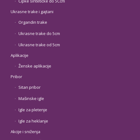
Čipke sintetičke do 5Ccm
Ukrasne trake i gajtani
Organdin trake
Ukrasne trake do 5cm
Ukrasne trake od 5cm
Aplikacije
Ženske aplikacije
Pribor
Sitan pribor
Mašinske igle
Igle za pletenje
Igle za heklanje
Akcije i sniženja