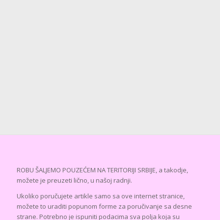
ROBU ŠALJEMO POUZEĆEM NA TERITORIJI SRBIJE, a takodje,
možete je preuzeti lično, u našoj radnji.
Ukoliko poručujete artikle samo sa ove internet stranice,
možete to uraditi popunom forme za poručivanje sa desne
strane. Potrebno je ispuniti podacima sva polja koja su