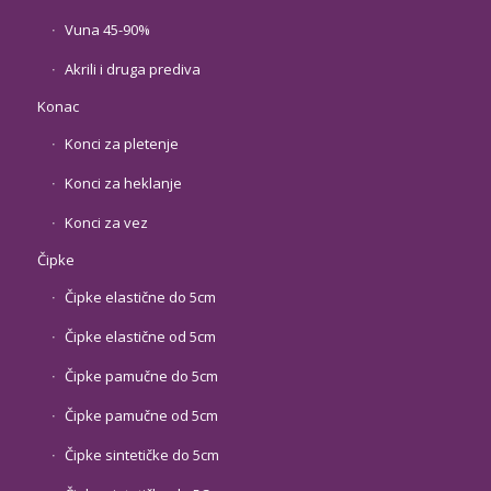
Vuna 45-90%
Akrili i druga prediva
Konac
Konci za pletenje
Konci za heklanje
Konci za vez
Čipke
Čipke elastične do 5cm
Čipke elastične od 5cm
Čipke pamučne do 5cm
Čipke pamučne od 5cm
Čipke sintetičke do 5cm