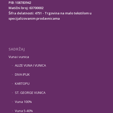
PIB: 108783942
Matični broj: 63700002
Šifra delatnosti: 4751 - Trgovina na malo tekstilom u
specijalizovanim prodavnicama
SADRŽAJ
Vuna i vunica
ALIZE VUNA I VUNICA
DIVA IPLIK
KARTOPU
ST. GEORGE VUNICA
Vuna 100%
Vuna 5-40%