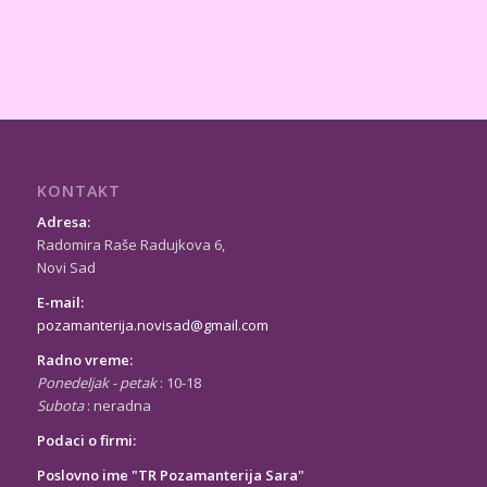
KONTAKT
Adresa:
Radomira Raše Radujkova 6,
Novi Sad
E-mail:
pozamanterija.novisad@gmail.com
Radno vreme:
Ponedeljak - petak
: 10-18
Subota
: neradna
Podaci o firmi:
Poslovno ime "TR Pozamanterija Sara"