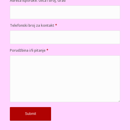
Adresa isporuke: Ulica i broj, Grad
Telefonski broj za kontakt
*
Porudžbina i/li pitanje
*