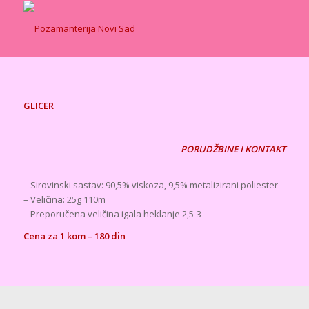
GLICER
PORUDŽBINE I KONTAKT
– Sirovinski sastav: 90,5% viskoza, 9,5% metalizirani poliester
– Veličina: 25g 110m
– Preporučena veličina igala heklanje 2,5-3
Cena za 1 kom – 180 din