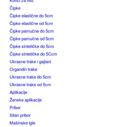
Konci za vez
Čipke
Čipke elastične do 5cm
Čipke elastične od 5cm
Čipke pamučne do 5cm
Čipke pamučne od 5cm
Čipke sintetičke do 5cm
Čipke sintetičke do 5Ccm
Ukrasne trake i gajtani
Organdin trake
Ukrasne trake do 5cm
Ukrasne trake od 5cm
Aplikacije
Ženske aplikacije
Pribor
Sitan pribor
Mašinske igle