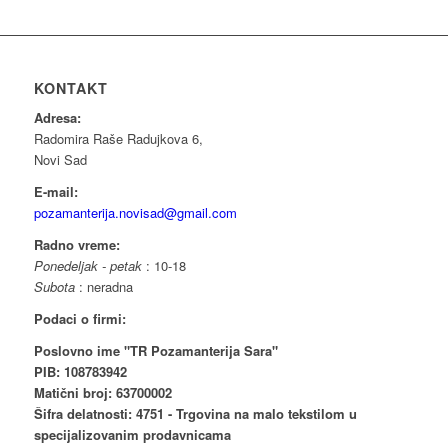
KONTAKT
Adresa:
Radomira Raše Radujkova 6,
Novi Sad
E-mail:
pozamanterija.novisad@gmail.com
Radno vreme:
Ponedeljak - petak
: 10-18
Subota
: neradna
Podaci o firmi:
Poslovno ime "TR Pozamanterija Sara"
PIB: 108783942
Matični broj: 63700002
Šifra delatnosti: 4751 - Trgovina na malo tekstilom u
specijalizovanim prodavnicama