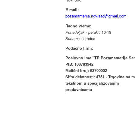
E-mail:
pozamanterija.novisad@gmail.com
Radno vreme:
Ponedeljak - petak
: 10-18
Subota
: neradna
Podaci o firmi:
Poslovno ime "TR Pozamanterija Sar
PIB: 108783942
Matični broj: 63700002
Šifra delatnosti: 4751 - Trgovina na 
tekstilom u specijalizovanim
prodavnicama