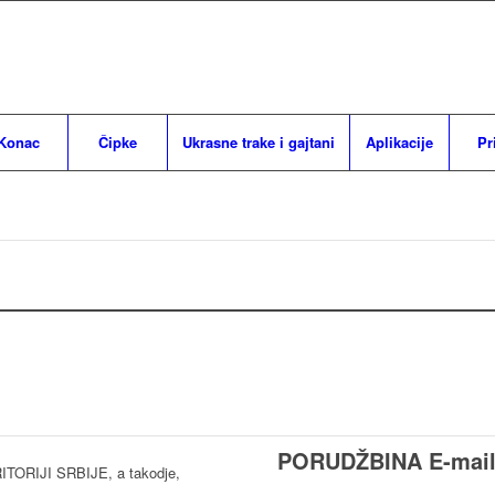
Konac
Čipke
Ukrasne trake i gajtani
Aplikacije
Pr
PORUDŽBINA E-mai
RIJI SRBIJE, a takodje,