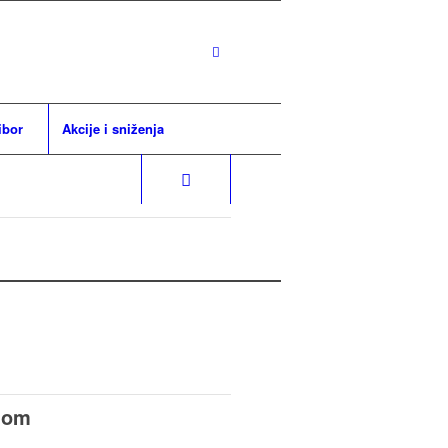
ibor
Akcije i sniženja
lom