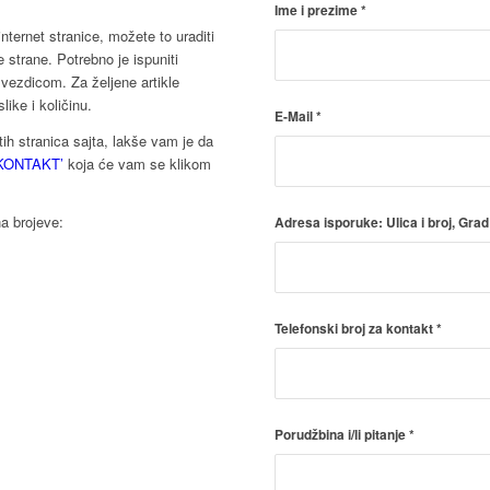
Ime i prezime
*
nternet stranice, možete to uraditi
strane. Potrebno je ispuniti
vezdicom. Za željene artikle
like i količinu.
E-Mail
*
itih stranica sajta, lakše vam je da
KONTAKT’
koja će vam se klikom
na brojeve:
Adresa isporuke: Ulica i broj, Grad
Telefonski broj za kontakt
*
Porudžbina i/li pitanje
*