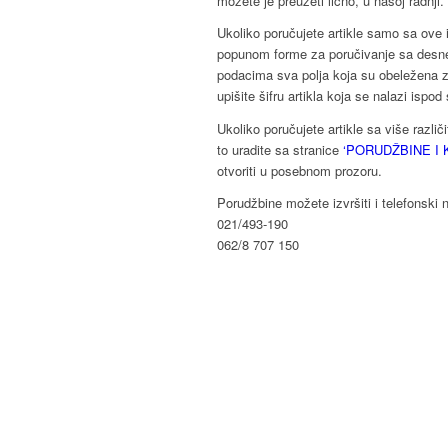
možete je preuzeti lično, u našoj radnji.
Ukoliko poručujete artikle samo sa ove i
popunom forme za poručivanje sa desne 
podacima sva polja koja su obeležena z
upišite šifru artikla koja se nalazi ispod s
Ukoliko poručujete artikle sa više različ
to uradite sa stranice
‘PORUDŽBINE I 
otvoriti u posebnom prozoru.
Porudžbine možete izvršiti i telefonski 
021/493-190
062/8 707 150