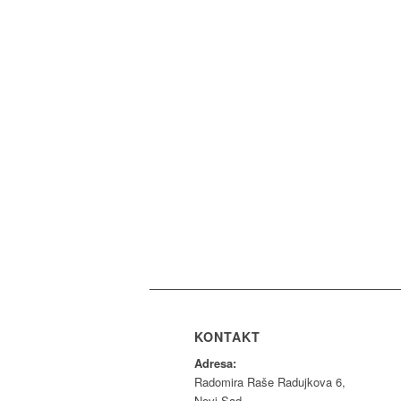
KONTAKT
Adresa:
Radomira Raše Radujkova 6,
Novi Sad