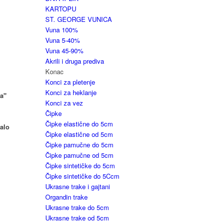
KARTOPU
ST. GEORGE VUNICA
Vuna 100%
Vuna 5-40%
Vuna 45-90%
Akrili i druga prediva
Konac
Konci za pletenje
Konci za heklanje
a"
Konci za vez
Čipke
Čipke elastične do 5cm
malo
Čipke elastične od 5cm
Čipke pamučne do 5cm
Čipke pamučne od 5cm
Čipke sintetičke do 5cm
Čipke sintetičke do 5Ccm
Ukrasne trake i gajtani
Organdin trake
Ukrasne trake do 5cm
Ukrasne trake od 5cm