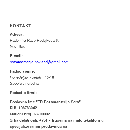
KONTAKT
Adresa:
Radomira Raše Radujkova 6,
Novi Sad
E-mail:
pozamanterija.novisad@gmail.com
Radno vreme:
Ponedeljak - petak
: 10-18
Subota
: neradna
Podaci o firmi:
Poslovno ime "TR Pozamanterija Sara"
PIB: 108783942
Matični broj: 63700002
Šifra delatnosti: 4751 - Trgovina na malo tekstilom u
specijalizovanim prodavnicama