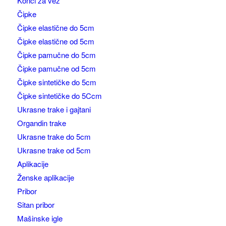
Konci za vez
Čipke
Čipke elastične do 5cm
Čipke elastične od 5cm
Čipke pamučne do 5cm
Čipke pamučne od 5cm
Čipke sintetičke do 5cm
Čipke sintetičke do 5Ccm
Ukrasne trake i gajtani
Organdin trake
Ukrasne trake do 5cm
Ukrasne trake od 5cm
Aplikacije
Ženske aplikacije
Pribor
Sitan pribor
Mašinske igle