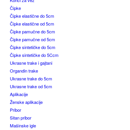
Konci za vez
Čipke
Čipke elastične do 5cm
Čipke elastične od 5cm
Čipke pamučne do 5cm
Čipke pamučne od 5cm
Čipke sintetičke do 5cm
Čipke sintetičke do 5Ccm
Ukrasne trake i gajtani
Organdin trake
Ukrasne trake do 5cm
Ukrasne trake od 5cm
Aplikacije
Ženske aplikacije
Pribor
Sitan pribor
Mašinske igle