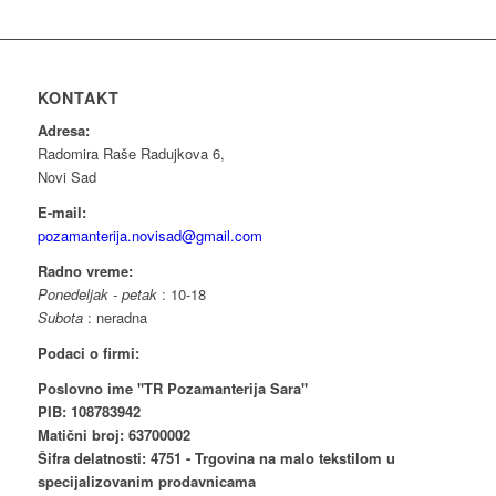
KONTAKT
Adresa:
Radomira Raše Radujkova 6,
Novi Sad
E-mail:
pozamanterija.novisad@gmail.com
Radno vreme:
Ponedeljak - petak
: 10-18
Subota
: neradna
Podaci o firmi:
Poslovno ime "TR Pozamanterija Sara"
PIB: 108783942
Matični broj: 63700002
Šifra delatnosti: 4751 - Trgovina na malo tekstilom u
specijalizovanim prodavnicama