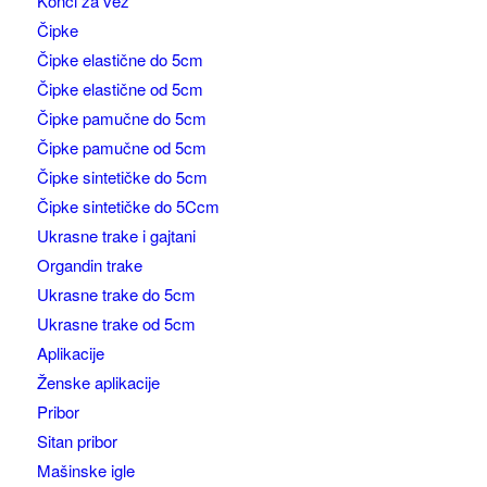
Konci za vez
Čipke
Čipke elastične do 5cm
Čipke elastične od 5cm
Čipke pamučne do 5cm
Čipke pamučne od 5cm
Čipke sintetičke do 5cm
Čipke sintetičke do 5Ccm
Ukrasne trake i gajtani
Organdin trake
Ukrasne trake do 5cm
Ukrasne trake od 5cm
Aplikacije
Ženske aplikacije
Pribor
Sitan pribor
Mašinske igle