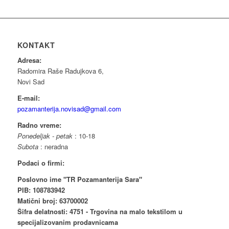
KONTAKT
Adresa:
Radomira Raše Radujkova 6,
Novi Sad
E-mail:
pozamanterija.novisad@gmail.com
Radno vreme:
Ponedeljak - petak
: 10-18
Subota
: neradna
Podaci o firmi:
Poslovno ime "TR Pozamanterija Sara"
PIB: 108783942
Matični broj: 63700002
Šifra delatnosti: 4751 - Trgovina na malo tekstilom u
specijalizovanim prodavnicama