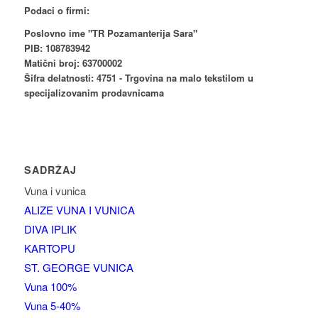
Podaci o firmi:
Poslovno ime "TR Pozamanterija Sara"
PIB: 108783942
Matični broj: 63700002
Šifra delatnosti: 4751 - Trgovina na malo tekstilom u
specijalizovanim prodavnicama
SADRŽAJ
Vuna i vunica
ALIZE VUNA I VUNICA
DIVA IPLIK
KARTOPU
ST. GEORGE VUNICA
Vuna 100%
Vuna 5-40%