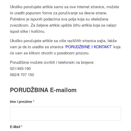
Ukoliko poručujete artikle samo sa ove internet stranice, možete
to uraditi popunom forme za poručivanje sa desne strane.
Potrebno je ispuniti podacima sva polja koja su obeležena
zvezdicom. Za željene artikle upišite šifru artikla koja se nalazi
ispod slike i količinu.
Ukoliko poručujete artikle sa više različitih stranica sajta, lakše
vam je da to uradite sa stranice
‘PORUDŽBINE I KONTAKT’
koja
će vam se klikom otvoriti u posebnom prozoru.
Porudžbine možete izvršiti i telefonski na brojeve:
021/493-190
062/8 707 150
PORUDŽBINA E-mailom
Ime i prezime
*
E-Mail
*