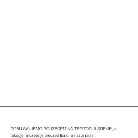
ROBU ŠALJEMO POUZEĆEM NA TERITORIJI SRBIJE, a
takodje, možete je preuzeti lično, u našoj radnji.