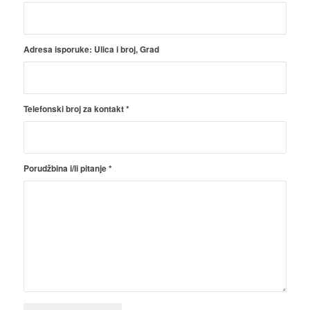
Adresa isporuke: Ulica i broj, Grad
Telefonski broj za kontakt
*
Porudžbina i/li pitanje
*