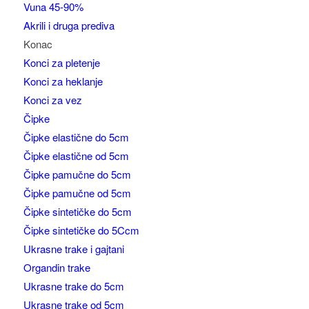
Vuna 45-90%
Akrili i druga prediva
Konac
Konci za pletenje
Konci za heklanje
Konci za vez
Čipke
Čipke elastične do 5cm
Čipke elastične od 5cm
Čipke pamučne do 5cm
Čipke pamučne od 5cm
Čipke sintetičke do 5cm
Čipke sintetičke do 5Ccm
Ukrasne trake i gajtani
Organdin trake
Ukrasne trake do 5cm
Ukrasne trake od 5cm