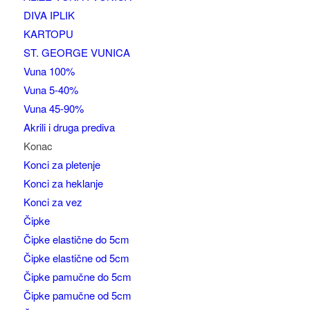
DIVA IPLIK
KARTOPU
ST. GEORGE VUNICA
Vuna 100%
Vuna 5-40%
Vuna 45-90%
Akrili i druga prediva
Konac
Konci za pletenje
Konci za heklanje
Konci za vez
Čipke
Čipke elastične do 5cm
Čipke elastične od 5cm
Čipke pamučne do 5cm
Čipke pamučne od 5cm