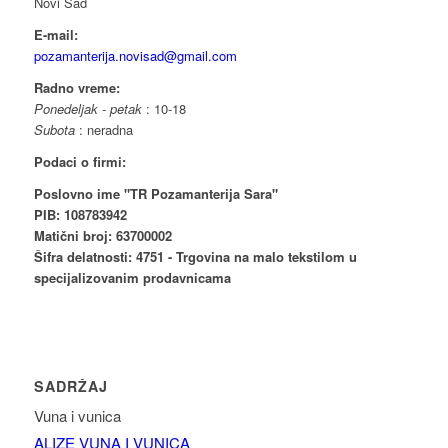
Novi Sad
E-mail:
pozamanterija.novisad@gmail.com
Radno vreme:
Ponedeljak - petak
: 10-18
Subota
: neradna
Podaci o firmi:
Poslovno ime "TR Pozamanterija Sara"
PIB: 108783942
Matični broj: 63700002
Šifra delatnosti: 4751 - Trgovina na malo tekstilom u
specijalizovanim prodavnicama
SADRŽAJ
Vuna i vunica
ALIZE VUNA I VUNICA