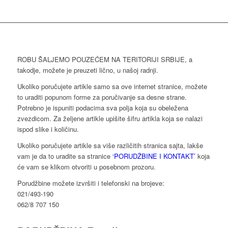
ROBU ŠALJEMO POUZEĆEM NA TERITORIJI SRBIJE, a
takodje, možete je preuzeti lično, u našoj radnji.
Ukoliko poručujete artikle samo sa ove internet stranice, možete
to uraditi popunom forme za poručivanje sa desne strane.
Potrebno je ispuniti podacima sva polja koja su obeležena
zvezdicom. Za željene artikle upišite šifru artikla koja se nalazi
ispod slike i količinu.
Ukoliko poručujete artikle sa više različitih stranica sajta, lakše
vam je da to uradite sa stranice
‘PORUDŽBINE I KONTAKT’
koja
će vam se klikom otvoriti u posebnom prozoru.
Porudžbine možete izvršiti i telefonski na brojeve:
021/493-190
062/8 707 150