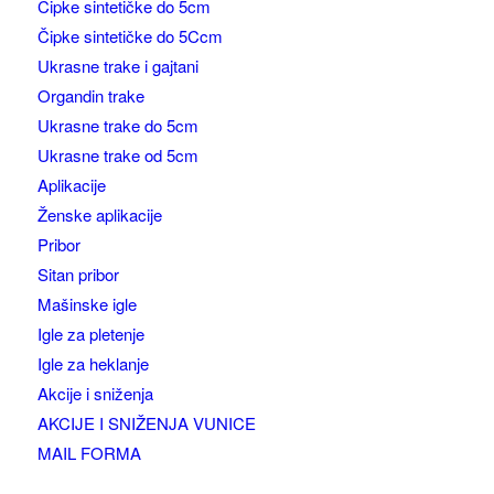
Čipke sintetičke do 5cm
Čipke sintetičke do 5Ccm
Ukrasne trake i gajtani
Organdin trake
Ukrasne trake do 5cm
Ukrasne trake od 5cm
Aplikacije
Ženske aplikacije
Pribor
Sitan pribor
Mašinske igle
Igle za pletenje
Igle za heklanje
Akcije i sniženja
AKCIJE I SNIŽENJA VUNICE
MAIL FORMA