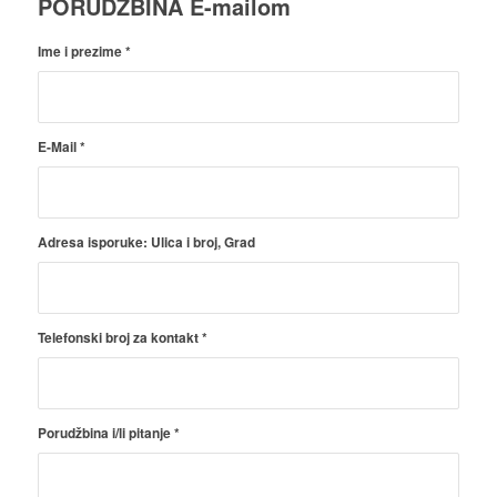
PORUDŽBINA E-mailom
Ime i prezime
*
E-Mail
*
Adresa isporuke: Ulica i broj, Grad
Telefonski broj za kontakt
*
Porudžbina i/li pitanje
*