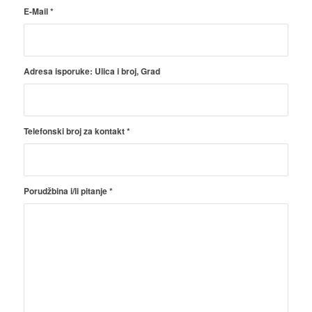
E-Mail
*
Adresa isporuke: Ulica i broj, Grad
Telefonski broj za kontakt
*
Porudžbina i/li pitanje
*