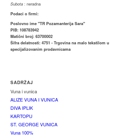
Subota
: neradna
Podaci o firmi:
Poslovno ime "TR Pozamanterija Sara"
PIB: 108783942
Matični broj: 63700002
Šifra delatnosti: 4751 - Trgovina na malo tekstilom u
specijalizovanim prodavnicama
SADRŽAJ
Vuna i vunica
ALIZE VUNA I VUNICA
DIVA IPLIK
KARTOPU
ST. GEORGE VUNICA
Vuna 100%