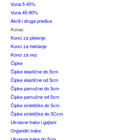
Vuna 5-40%
Vuna 45-90%
Akrili i druga prediva
Konac
Konci za pletenje
Konci za heklanje
Konci za vez
Čipke
Čipke elastične do 5cm
Čipke elastične od 5cm
Čipke pamučne do 5cm
Čipke pamučne od 5cm
Čipke sintetičke do 5cm
Čipke sintetičke do 5Ccm
Ukrasne trake i gajtani
Organdin trake
Ukrasne trake do 5cm