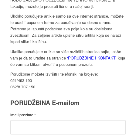
takodje, možete je preuzeti lično, u našoj radnji.
Ukoliko poručujete artikle samo sa ove internet stranice, možete
to uraditi popunom forme za poručivanje sa desne strane.
Potrebno je ispuniti podacima sva polja koja su obeležena
zvezdicom. Za željene artikle upišite šifru artikla koja se nalazi
ispod slike i količinu.
Ukoliko poručujete artikle sa više različitih stranica sajta, lakše
vam je da to uradite sa stranice
‘PORUDŽBINE I KONTAKT’
koja
će vam se klikom otvoriti u posebnom prozoru.
Porudžbine možete izvršiti i telefonski na brojeve:
021/493-190
062/8 707 150
PORUDŽBINA E-mailom
Ime i prezime
*