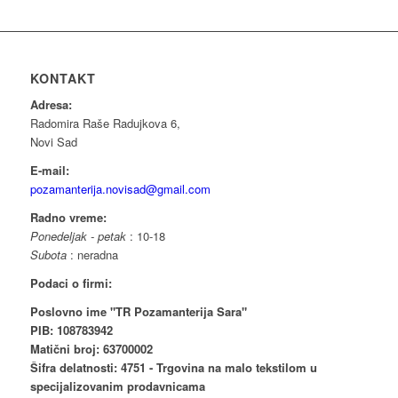
KONTAKT
Adresa:
Radomira Raše Radujkova 6,
Novi Sad
E-mail:
pozamanterija.novisad@gmail.com
Radno vreme:
Ponedeljak - petak
: 10-18
Subota
: neradna
Podaci o firmi:
Poslovno ime "TR Pozamanterija Sara"
PIB: 108783942
Matični broj: 63700002
Šifra delatnosti: 4751 - Trgovina na malo tekstilom u
specijalizovanim prodavnicama