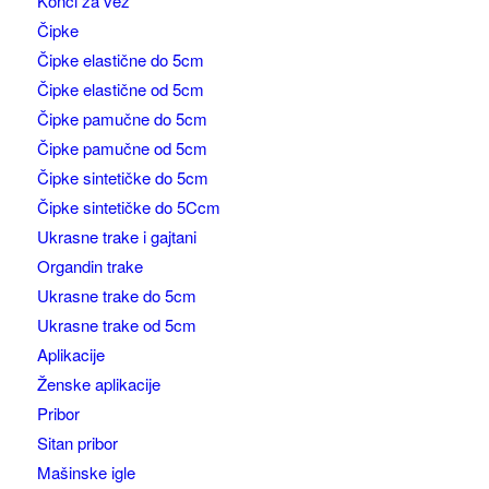
Konci za vez
Čipke
Čipke elastične do 5cm
Čipke elastične od 5cm
Čipke pamučne do 5cm
Čipke pamučne od 5cm
Čipke sintetičke do 5cm
Čipke sintetičke do 5Ccm
Ukrasne trake i gajtani
Organdin trake
Ukrasne trake do 5cm
Ukrasne trake od 5cm
Aplikacije
Ženske aplikacije
Pribor
Sitan pribor
Mašinske igle