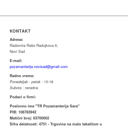
KONTAKT
Adresa:
Radomira Raše Radujkova 6,
Novi Sad
E-mail:
pozamanterija.novisad@gmail.com
Radno vreme:
Ponedeljak - petak
: 10-18
Subota
: neradna
Podaci o firmi:
Poslovno ime "TR Pozamanterija Sara"
PIB: 108783942
Matični broj: 63700002
Šifra delatnosti: 4751 - Trgovina na malo tekstilom u