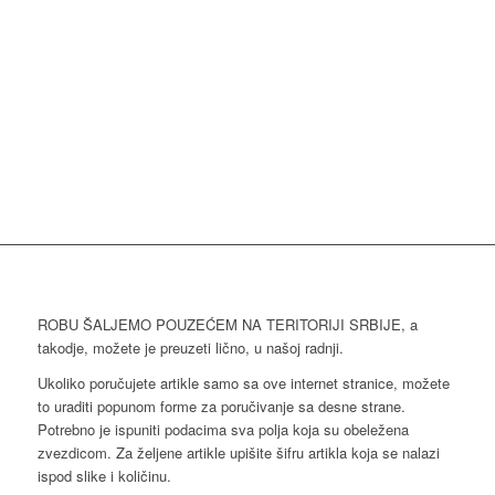
ROBU ŠALJEMO POUZEĆEM NA TERITORIJI SRBIJE, a
takodje, možete je preuzeti lično, u našoj radnji.
Ukoliko poručujete artikle samo sa ove internet stranice, možete
to uraditi popunom forme za poručivanje sa desne strane.
Potrebno je ispuniti podacima sva polja koja su obeležena
zvezdicom. Za željene artikle upišite šifru artikla koja se nalazi
ispod slike i količinu.