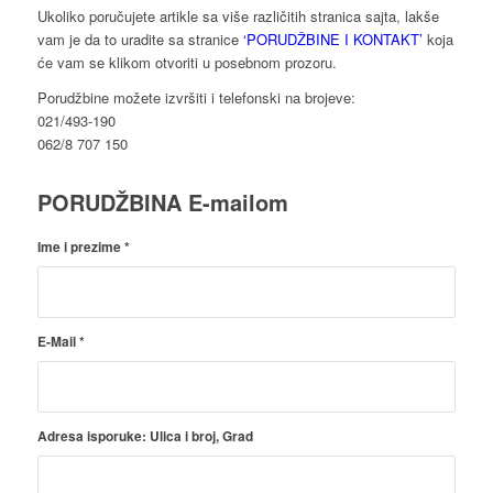
Ukoliko poručujete artikle sa više različitih stranica sajta, lakše
vam je da to uradite sa stranice
‘PORUDŽBINE I KONTAKT’
koja
će vam se klikom otvoriti u posebnom prozoru.
Porudžbine možete izvršiti i telefonski na brojeve:
021/493-190
062/8 707 150
PORUDŽBINA E-mailom
Ime i prezime
*
E-Mail
*
Adresa isporuke: Ulica i broj, Grad