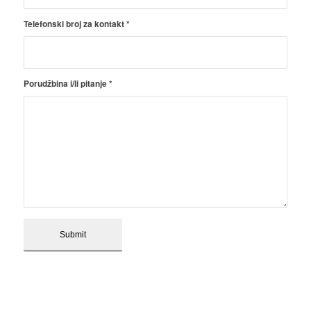
Telefonski broj za kontakt
*
Porudžbina i/li pitanje
*