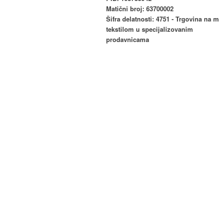
Matični broj: 63700002
Šifra delatnosti: 4751 - Trgovina na 
tekstilom u specijalizovanim
prodavnicama