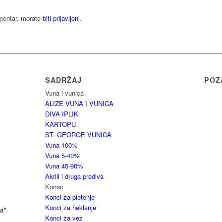
omentar, morate
biti prijavljeni
.
SADRŽAJ
POZ
Vuna i vunica
ALIZE VUNA I VUNICA
DIVA IPLIK
KARTOPU
ST. GEORGE VUNICA
Vuna 100%
Vuna 5-40%
Vuna 45-90%
Akrili i druga prediva
Konac
Konci za pletenje
Konci za heklanje
a"
Konci za vez