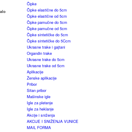
Čipke
Čipke elastične do 5cm
malo
Čipke elastične od 5cm
Čipke pamučne do 5cm
Čipke pamučne od 5cm
Čipke sintetičke do 5cm
Čipke sintetičke do 5Ccm
Ukrasne trake i gajtani
Organdin trake
Ukrasne trake do 5cm
Ukrasne trake od 5cm
Aplikacije
Ženske aplikacije
Pribor
Sitan pribor
Mašinske igle
Igle za pletenje
Igle za heklanje
Akcije i sniženja
AKCIJE I SNIŽENJA VUNICE
MAIL FORMA