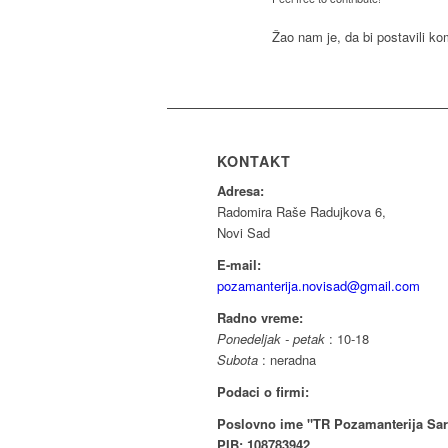
Žao nam je, da bi postavili k
KONTAKT
Adresa:
Radomira Raše Radujkova 6,
Novi Sad
E-mail:
pozamanterija.novisad@gmail.com
Radno vreme:
Ponedeljak - petak
: 10-18
Subota
: neradna
Podaci o firmi:
Poslovno ime "TR Pozamanterija Sar
PIB: 108783942