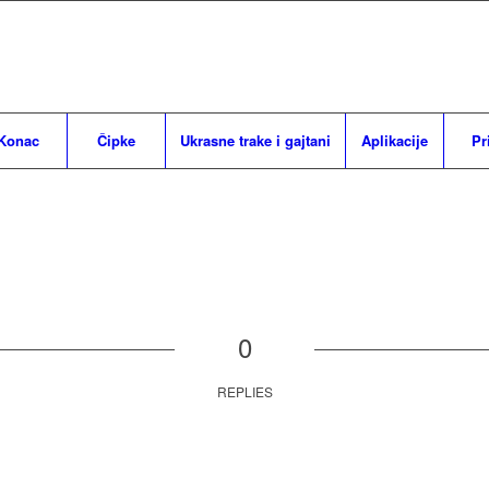
Konac
Čipke
Ukrasne trake i gajtani
Aplikacije
Pr
0
REPLIES