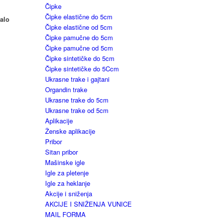
Čipke
Čipke elastične do 5cm
malo
Čipke elastične od 5cm
Čipke pamučne do 5cm
Čipke pamučne od 5cm
Čipke sintetičke do 5cm
Čipke sintetičke do 5Ccm
Ukrasne trake i gajtani
Organdin trake
Ukrasne trake do 5cm
Ukrasne trake od 5cm
Aplikacije
Ženske aplikacije
Pribor
Sitan pribor
Mašinske igle
Igle za pletenje
Igle za heklanje
Akcije i sniženja
AKCIJE I SNIŽENJA VUNICE
MAIL FORMA