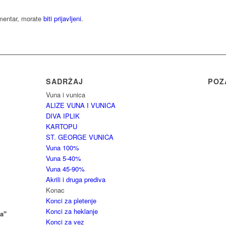
omentar, morate
biti prijavljeni
.
SADRŽAJ
POZ
Vuna i vunica
ALIZE VUNA I VUNICA
DIVA IPLIK
KARTOPU
ST. GEORGE VUNICA
Vuna 100%
Vuna 5-40%
Vuna 45-90%
Akrili i druga prediva
Konac
Konci za pletenje
Konci za heklanje
a"
Konci za vez