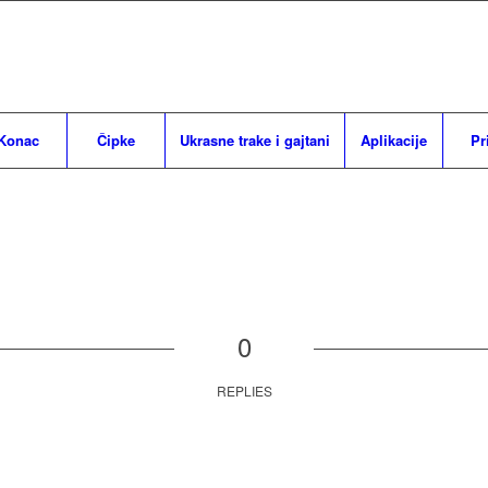
Konac
Čipke
Ukrasne trake i gajtani
Aplikacije
Pr
0
REPLIES