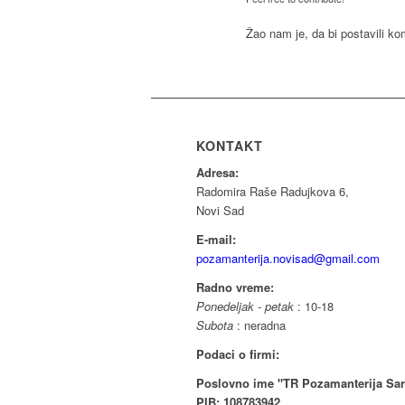
Žao nam je, da bi postavili k
KONTAKT
Adresa:
Radomira Raše Radujkova 6,
Novi Sad
E-mail:
pozamanterija.novisad@gmail.com
Radno vreme:
Ponedeljak - petak
: 10-18
Subota
: neradna
Podaci o firmi:
Poslovno ime "TR Pozamanterija Sar
PIB: 108783942