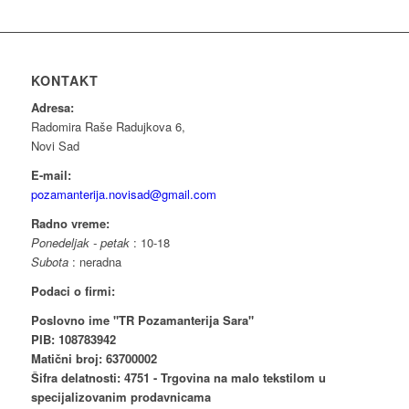
KONTAKT
Adresa:
Radomira Raše Radujkova 6,
Novi Sad
E-mail:
pozamanterija.novisad@gmail.com
Radno vreme:
Ponedeljak - petak
: 10-18
Subota
: neradna
Podaci o firmi:
Poslovno ime "TR Pozamanterija Sara"
PIB: 108783942
Matični broj: 63700002
Šifra delatnosti: 4751 - Trgovina na malo tekstilom u
specijalizovanim prodavnicama