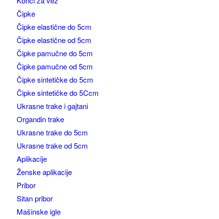
Konci za vez
Čipke
Čipke elastične do 5cm
Čipke elastične od 5cm
Čipke pamučne do 5cm
Čipke pamučne od 5cm
Čipke sintetičke do 5cm
Čipke sintetičke do 5Ccm
Ukrasne trake i gajtani
Organdin trake
Ukrasne trake do 5cm
Ukrasne trake od 5cm
Aplikacije
Ženske aplikacije
Pribor
Sitan pribor
Mašinske igle