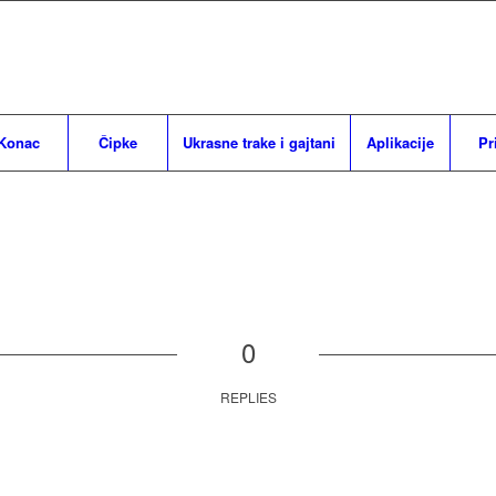
Konac
Čipke
Ukrasne trake i gajtani
Aplikacije
Pr
0
REPLIES