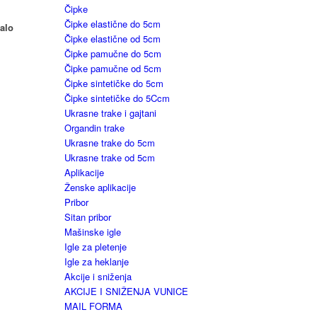
Čipke
Čipke elastične do 5cm
malo
Čipke elastične od 5cm
Čipke pamučne do 5cm
Čipke pamučne od 5cm
Čipke sintetičke do 5cm
Čipke sintetičke do 5Ccm
Ukrasne trake i gajtani
Organdin trake
Ukrasne trake do 5cm
Ukrasne trake od 5cm
Aplikacije
Ženske aplikacije
Pribor
Sitan pribor
Mašinske igle
Igle za pletenje
Igle za heklanje
Akcije i sniženja
AKCIJE I SNIŽENJA VUNICE
MAIL FORMA