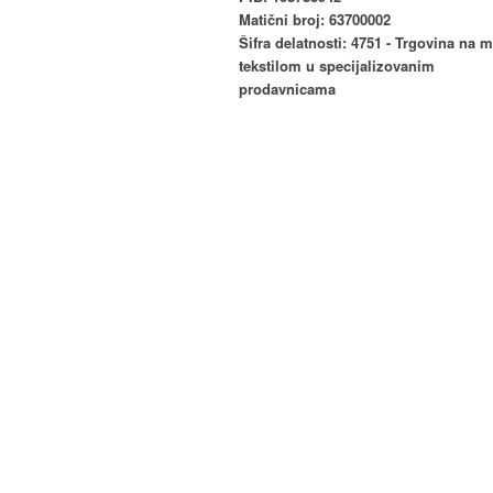
Matični broj: 63700002
Šifra delatnosti: 4751 - Trgovina na 
tekstilom u specijalizovanim
prodavnicama