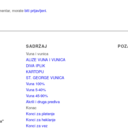
omentar, morate
biti prijavljeni
.
SADRŽAJ
POZ
Vuna i vunica
ALIZE VUNA I VUNICA
DIVA IPLIK
KARTOPU
ST. GEORGE VUNICA
Vuna 100%
Vuna 5-40%
Vuna 45-90%
Akrili i druga prediva
Konac
Konci za pletenje
Konci za heklanje
a"
Konci za vez