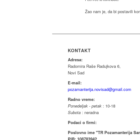
Žao nam je, da bi postavili k
KONTAKT
Adresa:
Radomira Raše Radujkova 6,
Novi Sad
E-mail:
pozamanterija.novisad@gmail.com
Radno vreme:
Ponedeljak - petak
: 10-18
Subota
: neradna
Podaci o firmi:
Poslovno ime "TR Pozamanterija Sar
PIB: 108783942