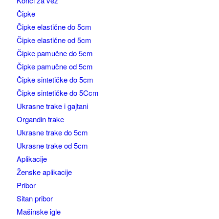
Konci za vez
Čipke
Čipke elastične do 5cm
Čipke elastične od 5cm
Čipke pamučne do 5cm
Čipke pamučne od 5cm
Čipke sintetičke do 5cm
Čipke sintetičke do 5Ccm
Ukrasne trake i gajtani
Organdin trake
Ukrasne trake do 5cm
Ukrasne trake od 5cm
Aplikacije
Ženske aplikacije
Pribor
Sitan pribor
Mašinske igle