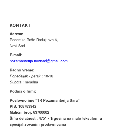
KONTAKT
Adresa:
Radomira Raše Radujkova 6,
Novi Sad
E-mail:
pozamanterija.novisad@gmail.com
Radno vreme:
Ponedeljak - petak
: 10-18
Subota
: neradna
Podaci o firmi:
Poslovno ime "TR Pozamanterija Sara"
PIB: 108783942
Matični broj: 63700002
Šifra delatnosti: 4751 - Trgovina na malo tekstilom u
specijalizovanim prodavnicama