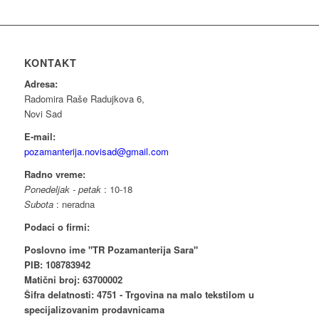
KONTAKT
Adresa:
Radomira Raše Radujkova 6,
Novi Sad
E-mail:
pozamanterija.novisad@gmail.com
Radno vreme:
Ponedeljak - petak
: 10-18
Subota
: neradna
Podaci o firmi:
Poslovno ime "TR Pozamanterija Sara"
PIB: 108783942
Matični broj: 63700002
Šifra delatnosti: 4751 - Trgovina na malo tekstilom u
specijalizovanim prodavnicama