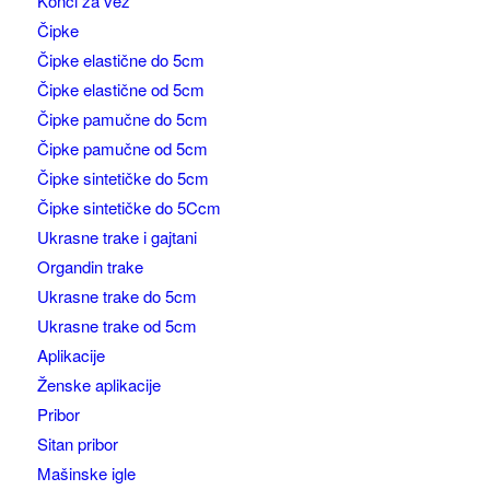
Konci za vez
Čipke
Čipke elastične do 5cm
Čipke elastične od 5cm
Čipke pamučne do 5cm
Čipke pamučne od 5cm
Čipke sintetičke do 5cm
Čipke sintetičke do 5Ccm
Ukrasne trake i gajtani
Organdin trake
Ukrasne trake do 5cm
Ukrasne trake od 5cm
Aplikacije
Ženske aplikacije
Pribor
Sitan pribor
Mašinske igle