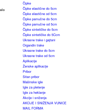
Čipke
Čipke elastične do 5cm
malo
Čipke elastične od 5cm
Čipke pamučne do 5cm
Čipke pamučne od 5cm
Čipke sintetičke do 5cm
Čipke sintetičke do 5Ccm
Ukrasne trake i gajtani
Organdin trake
Ukrasne trake do 5cm
Ukrasne trake od 5cm
Aplikacije
Ženske aplikacije
Pribor
Sitan pribor
Mašinske igle
Igle za pletenje
Igle za heklanje
Akcije i sniženja
AKCIJE I SNIŽENJA VUNICE
MAIL FORMA