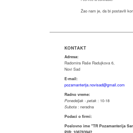
Žao nam je, da bi postavili k
KONTAKT
Adresa:
Radomira Raše Radujkova 6,
Novi Sad
E-mail:
pozamanterija.novisad@gmail.com
Radno vreme:
Ponedeljak - petak
: 10-18
Subota
: neradna
Podaci o firmi:
Poslovno ime "TR Pozamanterija Sar
PIB: 108783942