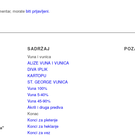
omentar, morate
biti prijavljeni
.
SADRŽAJ
POZ
Vuna i vunica
ALIZE VUNA I VUNICA
DIVA IPLIK
KARTOPU
ST. GEORGE VUNICA
Vuna 100%
Vuna 5-40%
Vuna 45-90%
Akrili i druga prediva
Konac
Konci za pletenje
Konci za heklanje
a"
Konci za vez