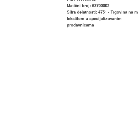
Matični broj: 63700002
Šifra delatnosti: 4751 - Trgovina na 
tekstilom u specijalizovanim
prodavnicama