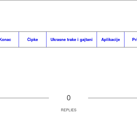
Konac
Čipke
Ukrasne trake i gajtani
Aplikacije
Pr
0
REPLIES