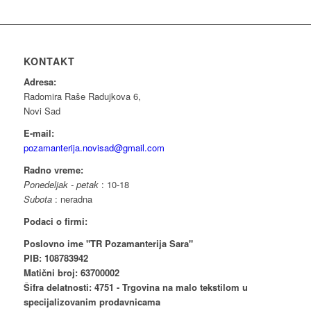
KONTAKT
Adresa:
Radomira Raše Radujkova 6,
Novi Sad
E-mail:
pozamanterija.novisad@gmail.com
Radno vreme:
Ponedeljak - petak
: 10-18
Subota
: neradna
Podaci o firmi:
Poslovno ime "TR Pozamanterija Sara"
PIB: 108783942
Matični broj: 63700002
Šifra delatnosti: 4751 - Trgovina na malo tekstilom u
specijalizovanim prodavnicama