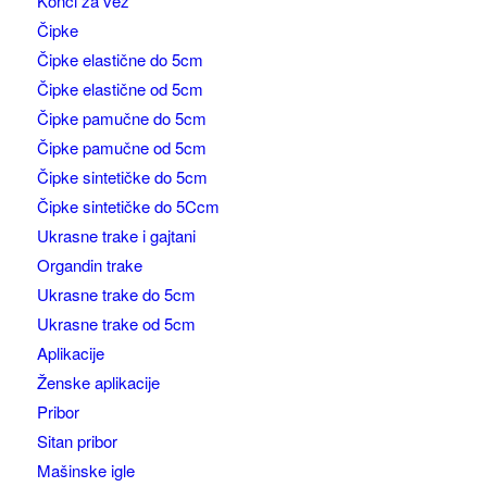
Konci za vez
Čipke
Čipke elastične do 5cm
Čipke elastične od 5cm
Čipke pamučne do 5cm
Čipke pamučne od 5cm
Čipke sintetičke do 5cm
Čipke sintetičke do 5Ccm
Ukrasne trake i gajtani
Organdin trake
Ukrasne trake do 5cm
Ukrasne trake od 5cm
Aplikacije
Ženske aplikacije
Pribor
Sitan pribor
Mašinske igle