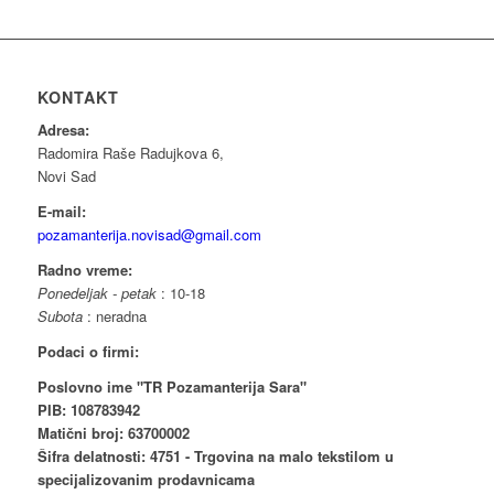
KONTAKT
Adresa:
Radomira Raše Radujkova 6,
Novi Sad
E-mail:
pozamanterija.novisad@gmail.com
Radno vreme:
Ponedeljak - petak
: 10-18
Subota
: neradna
Podaci o firmi:
Poslovno ime "TR Pozamanterija Sara"
PIB: 108783942
Matični broj: 63700002
Šifra delatnosti: 4751 - Trgovina na malo tekstilom u
specijalizovanim prodavnicama