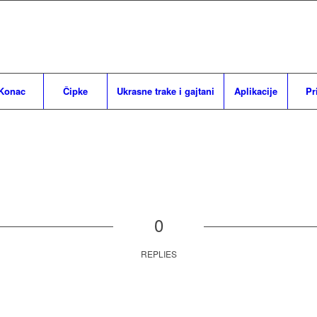
Konac
Čipke
Ukrasne trake i gajtani
Aplikacije
Pr
0
REPLIES