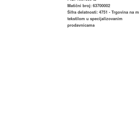
Matični broj: 63700002
Šifra delatnosti: 4751 - Trgovina na 
tekstilom u specijalizovanim
prodavnicama