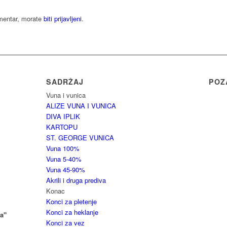
omentar, morate
biti prijavljeni
.
SADRŽAJ
POZ
Vuna i vunica
ALIZE VUNA I VUNICA
DIVA IPLIK
KARTOPU
ST. GEORGE VUNICA
Vuna 100%
Vuna 5-40%
Vuna 45-90%
Akrili i druga prediva
Konac
Konci za pletenje
Konci za heklanje
a"
Konci za vez