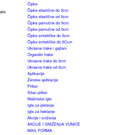
Čipke
Čipke elastične do 5cm
malo
Čipke elastične od 5cm
Čipke pamučne do 5cm
Čipke pamučne od 5cm
Čipke sintetičke do 5cm
Čipke sintetičke do 5Ccm
Ukrasne trake i gajtani
Organdin trake
Ukrasne trake do 5cm
Ukrasne trake od 5cm
Aplikacije
Ženske aplikacije
Pribor
Sitan pribor
Mašinske igle
Igle za pletenje
Igle za heklanje
Akcije i sniženja
AKCIJE I SNIŽENJA VUNICE
MAIL FORMA