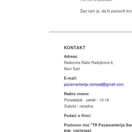
Žao nam je, da bi postavili k
KONTAKT
Adresa:
Radomira Raše Radujkova 6,
Novi Sad
E-mail:
pozamanterija.novisad@gmail.com
Radno vreme:
Ponedeljak - petak
: 10-18
Subota
: neradna
Podaci o firmi:
Poslovno ime "TR Pozamanterija Sar
PIB: 108783942