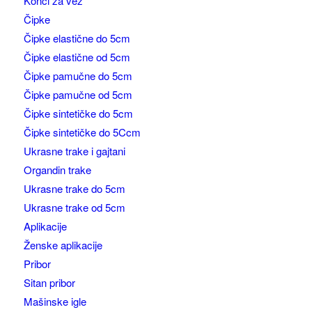
Konci za vez
Čipke
Čipke elastične do 5cm
Čipke elastične od 5cm
Čipke pamučne do 5cm
Čipke pamučne od 5cm
Čipke sintetičke do 5cm
Čipke sintetičke do 5Ccm
Ukrasne trake i gajtani
Organdin trake
Ukrasne trake do 5cm
Ukrasne trake od 5cm
Aplikacije
Ženske aplikacije
Pribor
Sitan pribor
Mašinske igle