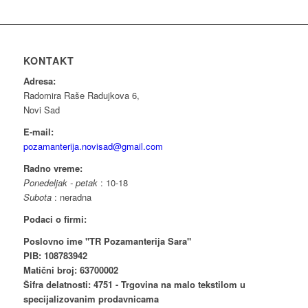
KONTAKT
Adresa:
Radomira Raše Radujkova 6,
Novi Sad
E-mail:
pozamanterija.novisad@gmail.com
Radno vreme:
Ponedeljak - petak
: 10-18
Subota
: neradna
Podaci o firmi:
Poslovno ime "TR Pozamanterija Sara"
PIB: 108783942
Matični broj: 63700002
Šifra delatnosti: 4751 - Trgovina na malo tekstilom u
specijalizovanim prodavnicama