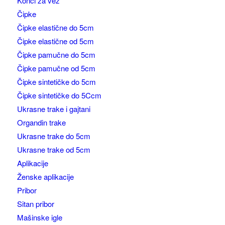
Konci za vez
Čipke
Čipke elastične do 5cm
Čipke elastične od 5cm
Čipke pamučne do 5cm
Čipke pamučne od 5cm
Čipke sintetičke do 5cm
Čipke sintetičke do 5Ccm
Ukrasne trake i gajtani
Organdin trake
Ukrasne trake do 5cm
Ukrasne trake od 5cm
Aplikacije
Ženske aplikacije
Pribor
Sitan pribor
Mašinske igle