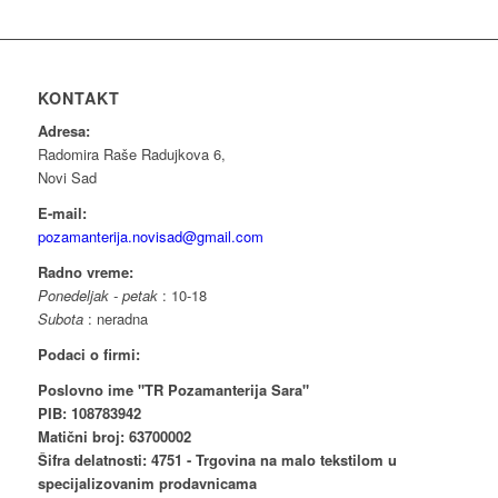
KONTAKT
Adresa:
Radomira Raše Radujkova 6,
Novi Sad
E-mail:
pozamanterija.novisad@gmail.com
Radno vreme:
Ponedeljak - petak
: 10-18
Subota
: neradna
Podaci o firmi:
Poslovno ime "TR Pozamanterija Sara"
PIB: 108783942
Matični broj: 63700002
Šifra delatnosti: 4751 - Trgovina na malo tekstilom u
specijalizovanim prodavnicama