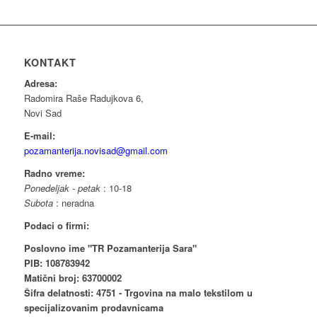
KONTAKT
Adresa:
Radomira Raše Radujkova 6,
Novi Sad
E-mail:
pozamanterija.novisad@gmail.com
Radno vreme:
Ponedeljak - petak
: 10-18
Subota
: neradna
Podaci o firmi:
Poslovno ime "TR Pozamanterija Sara"
PIB: 108783942
Matični broj: 63700002
Šifra delatnosti: 4751 - Trgovina na malo tekstilom u
specijalizovanim prodavnicama