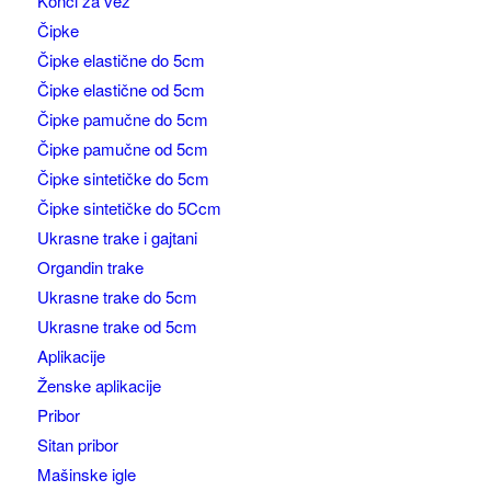
Konci za vez
Čipke
Čipke elastične do 5cm
Čipke elastične od 5cm
Čipke pamučne do 5cm
Čipke pamučne od 5cm
Čipke sintetičke do 5cm
Čipke sintetičke do 5Ccm
Ukrasne trake i gajtani
Organdin trake
Ukrasne trake do 5cm
Ukrasne trake od 5cm
Aplikacije
Ženske aplikacije
Pribor
Sitan pribor
Mašinske igle