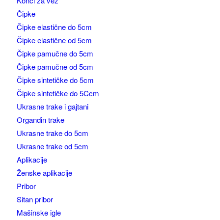
Konci za vez
Čipke
Čipke elastične do 5cm
Čipke elastične od 5cm
Čipke pamučne do 5cm
Čipke pamučne od 5cm
Čipke sintetičke do 5cm
Čipke sintetičke do 5Ccm
Ukrasne trake i gajtani
Organdin trake
Ukrasne trake do 5cm
Ukrasne trake od 5cm
Aplikacije
Ženske aplikacije
Pribor
Sitan pribor
Mašinske igle