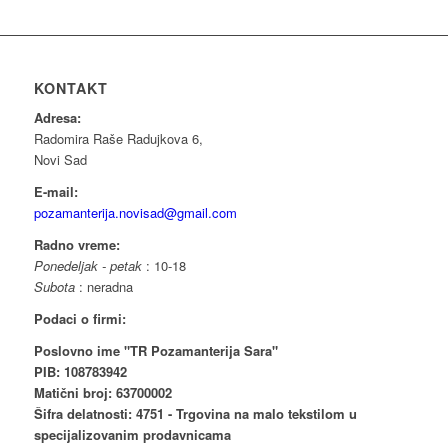
KONTAKT
Adresa:
Radomira Raše Radujkova 6,
Novi Sad
E-mail:
pozamanterija.novisad@gmail.com
Radno vreme:
Ponedeljak - petak
: 10-18
Subota
: neradna
Podaci o firmi:
Poslovno ime "TR Pozamanterija Sara"
PIB: 108783942
Matični broj: 63700002
Šifra delatnosti: 4751 - Trgovina na malo tekstilom u
specijalizovanim prodavnicama