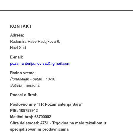
KONTAKT
Adresa:
Radomira Raše Radujkova 6,
Novi Sad
E-mail:
pozamanterija.novisad@gmail.com
Radno vreme:
Ponedeljak - petak
: 10-18
Subota
: neradna
Podaci o firmi:
Poslovno ime "TR Pozamanterija Sara"
PIB: 108783942
Matični broj: 63700002
Šifra delatnosti: 4751 - Trgovina na malo tekstilom u
specijalizovanim prodavnicama