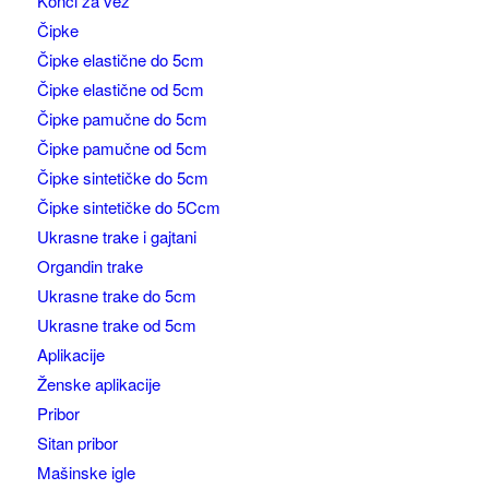
Konci za vez
Čipke
Čipke elastične do 5cm
Čipke elastične od 5cm
Čipke pamučne do 5cm
Čipke pamučne od 5cm
Čipke sintetičke do 5cm
Čipke sintetičke do 5Ccm
Ukrasne trake i gajtani
Organdin trake
Ukrasne trake do 5cm
Ukrasne trake od 5cm
Aplikacije
Ženske aplikacije
Pribor
Sitan pribor
Mašinske igle