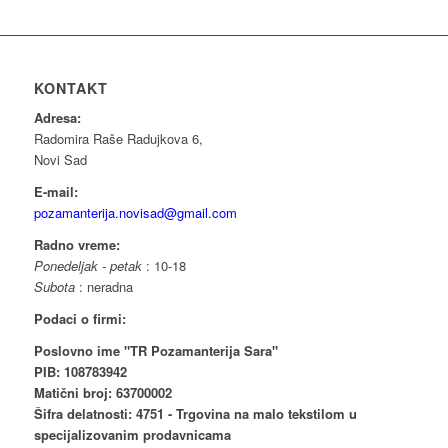
KONTAKT
Adresa:
Radomira Raše Radujkova 6,
Novi Sad
E-mail:
pozamanterija.novisad@gmail.com
Radno vreme:
Ponedeljak - petak
: 10-18
Subota
: neradna
Podaci o firmi:
Poslovno ime "TR Pozamanterija Sara"
PIB: 108783942
Matični broj: 63700002
Šifra delatnosti: 4751 - Trgovina na malo tekstilom u
specijalizovanim prodavnicama