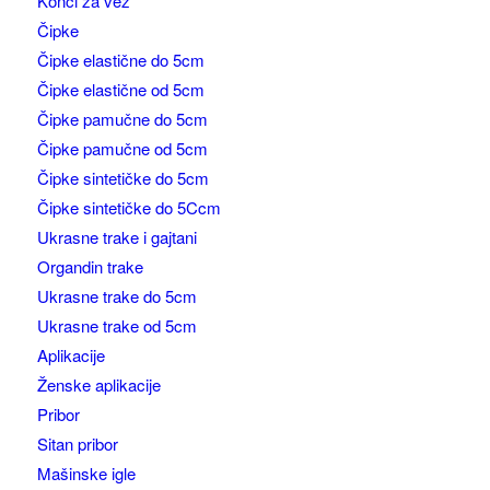
Konci za vez
Čipke
Čipke elastične do 5cm
Čipke elastične od 5cm
Čipke pamučne do 5cm
Čipke pamučne od 5cm
Čipke sintetičke do 5cm
Čipke sintetičke do 5Ccm
Ukrasne trake i gajtani
Organdin trake
Ukrasne trake do 5cm
Ukrasne trake od 5cm
Aplikacije
Ženske aplikacije
Pribor
Sitan pribor
Mašinske igle