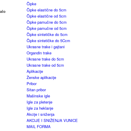
Čipke
Čipke elastične do 5cm
malo
Čipke elastične od 5cm
Čipke pamučne do 5cm
Čipke pamučne od 5cm
Čipke sintetičke do 5cm
Čipke sintetičke do 5Ccm
Ukrasne trake i gajtani
Organdin trake
Ukrasne trake do 5cm
Ukrasne trake od 5cm
Aplikacije
Ženske aplikacije
Pribor
Sitan pribor
Mašinske igle
Igle za pletenje
Igle za heklanje
Akcije i sniženja
AKCIJE I SNIŽENJA VUNICE
MAIL FORMA