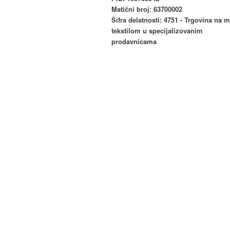
Matični broj: 63700002
Šifra delatnosti: 4751 - Trgovina na 
tekstilom u specijalizovanim
prodavnicama