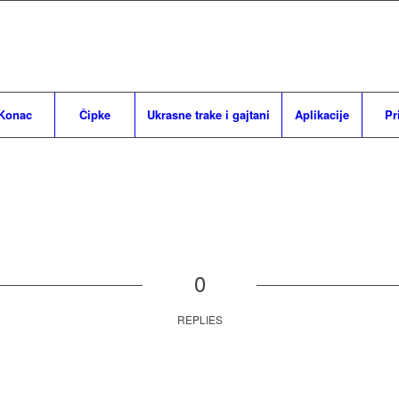
Konac
Čipke
Ukrasne trake i gajtani
Aplikacije
Pr
0
REPLIES