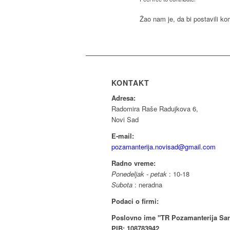
Žao nam je, da bi postavili k
KONTAKT
Adresa:
Radomira Raše Radujkova 6,
Novi Sad
E-mail:
pozamanterija.novisad@gmail.com
Radno vreme:
Ponedeljak - petak
: 10-18
Subota
: neradna
Podaci o firmi:
Poslovno ime "TR Pozamanterija Sar
PIB: 108783942