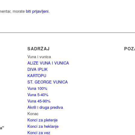
omentar, morate
biti prijavljeni
.
SADRŽAJ
POZ
Vuna i vunica
ALIZE VUNA I VUNICA
DIVA IPLIK
KARTOPU
ST. GEORGE VUNICA
Vuna 100%
Vuna 5-40%
Vuna 45-90%
Akrili i druga prediva
Konac
Konci za pletenje
Konci za heklanje
a"
Konci za vez