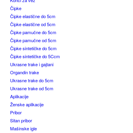
Konci za vez
Čipke
Čipke elastične do 5cm
Čipke elastične od 5cm
Čipke pamučne do 5cm
Čipke pamučne od 5cm
Čipke sintetičke do 5cm
Čipke sintetičke do 5Ccm
Ukrasne trake i gajtani
Organdin trake
Ukrasne trake do 5cm
Ukrasne trake od 5cm
Aplikacije
Ženske aplikacije
Pribor
Sitan pribor
Mašinske igle