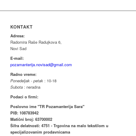
KONTAKT
Adresa:
Radomira Raše Radujkova 6,
Novi Sad
E-mail:
pozamanterija.novisad@gmail.com
Radno vreme:
Ponedeljak - petak
: 10-18
Subota
: neradna
Podaci o firmi:
Poslovno ime "TR Pozamanterija Sara"
PIB: 108783942
Matični broj: 63700002
Šifra delatnosti: 4751 - Trgovina na malo tekstilom u
specijalizovanim prodavnicama