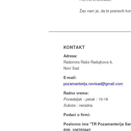
Žao nam je, da bi postavili k
KONTAKT
Adresa:
Radomira Raše Radujkova 6,
Novi Sad
E-mail:
pozamanterija.novisad@gmail.com
Radno vreme:
Ponedeljak - petak
: 10-18
Subota
: neradna
Podaci o firmi:
Poslovno ime "TR Pozamanterija Sar
PIB: 108783942