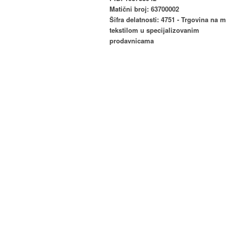
Matični broj: 63700002
Šifra delatnosti: 4751 - Trgovina na 
tekstilom u specijalizovanim
prodavnicama