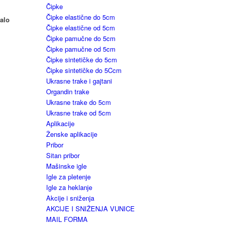
Čipke
Čipke elastične do 5cm
malo
Čipke elastične od 5cm
Čipke pamučne do 5cm
Čipke pamučne od 5cm
Čipke sintetičke do 5cm
Čipke sintetičke do 5Ccm
Ukrasne trake i gajtani
Organdin trake
Ukrasne trake do 5cm
Ukrasne trake od 5cm
Aplikacije
Ženske aplikacije
Pribor
Sitan pribor
Mašinske igle
Igle za pletenje
Igle za heklanje
Akcije i sniženja
AKCIJE I SNIŽENJA VUNICE
MAIL FORMA