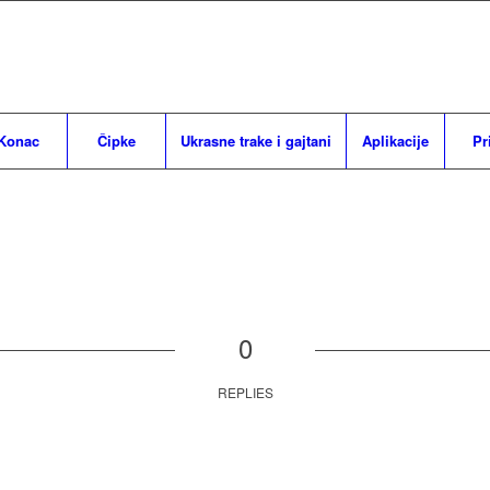
Konac
Čipke
Ukrasne trake i gajtani
Aplikacije
Pr
0
REPLIES