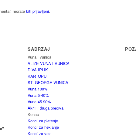
omentar, morate
biti prijavljeni
.
SADRŽAJ
POZ
Vuna i vunica
ALIZE VUNA I VUNICA
DIVA IPLIK
KARTOPU
ST. GEORGE VUNICA
Vuna 100%
Vuna 5-40%
Vuna 45-90%
Akrili i druga prediva
Konac
Konci za pletenje
Konci za heklanje
a"
Konci za vez