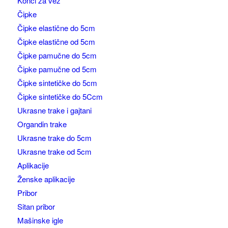
Konci za vez
Čipke
Čipke elastične do 5cm
Čipke elastične od 5cm
Čipke pamučne do 5cm
Čipke pamučne od 5cm
Čipke sintetičke do 5cm
Čipke sintetičke do 5Ccm
Ukrasne trake i gajtani
Organdin trake
Ukrasne trake do 5cm
Ukrasne trake od 5cm
Aplikacije
Ženske aplikacije
Pribor
Sitan pribor
Mašinske igle