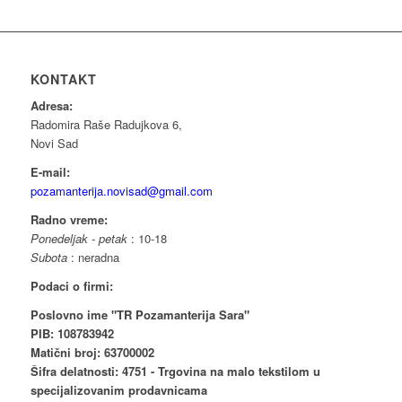
KONTAKT
Adresa:
Radomira Raše Radujkova 6,
Novi Sad
E-mail:
pozamanterija.novisad@gmail.com
Radno vreme:
Ponedeljak - petak
: 10-18
Subota
: neradna
Podaci o firmi:
Poslovno ime "TR Pozamanterija Sara"
PIB: 108783942
Matični broj: 63700002
Šifra delatnosti: 4751 - Trgovina na malo tekstilom u
specijalizovanim prodavnicama