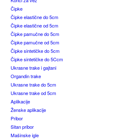
Konci za vez
Čipke
Čipke elastične do 5cm
Čipke elastične od 5cm
Čipke pamučne do 5cm
Čipke pamučne od 5cm
Čipke sintetičke do 5cm
Čipke sintetičke do 5Ccm
Ukrasne trake i gajtani
Organdin trake
Ukrasne trake do 5cm
Ukrasne trake od 5cm
Aplikacije
Ženske aplikacije
Pribor
Sitan pribor
Mašinske igle