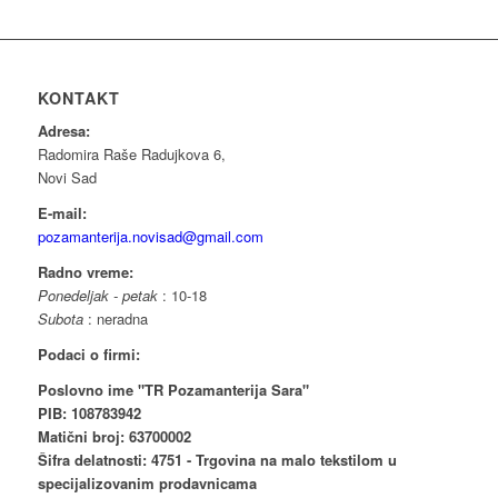
KONTAKT
Adresa:
Radomira Raše Radujkova 6,
Novi Sad
E-mail:
pozamanterija.novisad@gmail.com
Radno vreme:
Ponedeljak - petak
: 10-18
Subota
: neradna
Podaci o firmi:
Poslovno ime "TR Pozamanterija Sara"
PIB: 108783942
Matični broj: 63700002
Šifra delatnosti: 4751 - Trgovina na malo tekstilom u
specijalizovanim prodavnicama