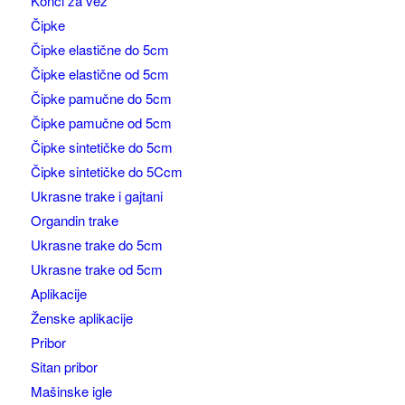
Konci za vez
Čipke
Čipke elastične do 5cm
Čipke elastične od 5cm
Čipke pamučne do 5cm
Čipke pamučne od 5cm
Čipke sintetičke do 5cm
Čipke sintetičke do 5Ccm
Ukrasne trake i gajtani
Organdin trake
Ukrasne trake do 5cm
Ukrasne trake od 5cm
Aplikacije
Ženske aplikacije
Pribor
Sitan pribor
Mašinske igle