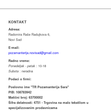
KONTAKT
Adresa:
Radomira Raše Radujkova 6,
Novi Sad
E-mail:
pozamanterija.novisad@gmail.com
Radno vreme:
Ponedeljak - petak
: 10-18
Subota
: neradna
Podaci o firmi:
Poslovno ime "TR Pozamanterija Sara"
PIB: 108783942
Matični broj: 63700002
Šifra delatnosti: 4751 - Trgovina na malo tekstilom u
specijalizovanim prodavnicama