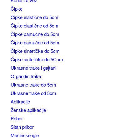
Konci za vez
Čipke
Čipke elastične do 5cm
Čipke elastične od 5cm
Čipke pamučne do 5cm
Čipke pamučne od 5cm
Čipke sintetičke do 5cm
Čipke sintetičke do 5Ccm
Ukrasne trake i gajtani
Organdin trake
Ukrasne trake do 5cm
Ukrasne trake od 5cm
Aplikacije
Ženske aplikacije
Pribor
Sitan pribor
Mašinske igle