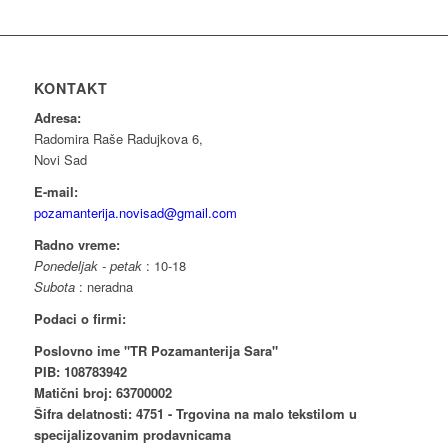
KONTAKT
Adresa:
Radomira Raše Radujkova 6,
Novi Sad
E-mail:
pozamanterija.novisad@gmail.com
Radno vreme:
Ponedeljak - petak
: 10-18
Subota
: neradna
Podaci o firmi:
Poslovno ime "TR Pozamanterija Sara"
PIB: 108783942
Matični broj: 63700002
Šifra delatnosti: 4751 - Trgovina na malo tekstilom u
specijalizovanim prodavnicama