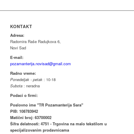
KONTAKT
Adresa:
Radomira Raše Radujkova 6,
Novi Sad
E-mail:
pozamanterija.novisad@gmail.com
Radno vreme:
Ponedeljak - petak
: 10-18
Subota
: neradna
Podaci o firmi:
Poslovno ime "TR Pozamanterija Sara"
PIB: 108783942
Matični broj: 63700002
Šifra delatnosti: 4751 - Trgovina na malo tekstilom u
specijalizovanim prodavnicama