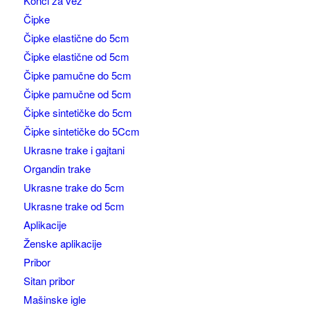
Konci za vez
Čipke
Čipke elastične do 5cm
Čipke elastične od 5cm
Čipke pamučne do 5cm
Čipke pamučne od 5cm
Čipke sintetičke do 5cm
Čipke sintetičke do 5Ccm
Ukrasne trake i gajtani
Organdin trake
Ukrasne trake do 5cm
Ukrasne trake od 5cm
Aplikacije
Ženske aplikacije
Pribor
Sitan pribor
Mašinske igle