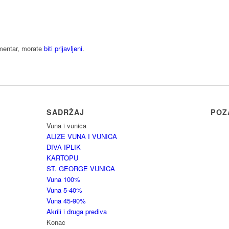
omentar, morate
biti prijavljeni
.
SADRŽAJ
POZ
Vuna i vunica
ALIZE VUNA I VUNICA
DIVA IPLIK
KARTOPU
ST. GEORGE VUNICA
Vuna 100%
Vuna 5-40%
Vuna 45-90%
Akrili i druga prediva
Konac