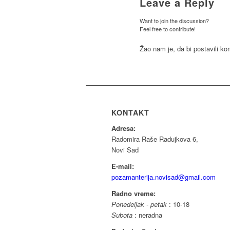
Leave a Reply
Want to join the discussion?
Feel free to contribute!
Žao nam je, da bi postavili k
KONTAKT
Adresa:
Radomira Raše Radujkova 6,
Novi Sad
E-mail:
pozamanterija.novisad@gmail.com
Radno vreme:
Ponedeljak - petak
: 10-18
Subota
: neradna