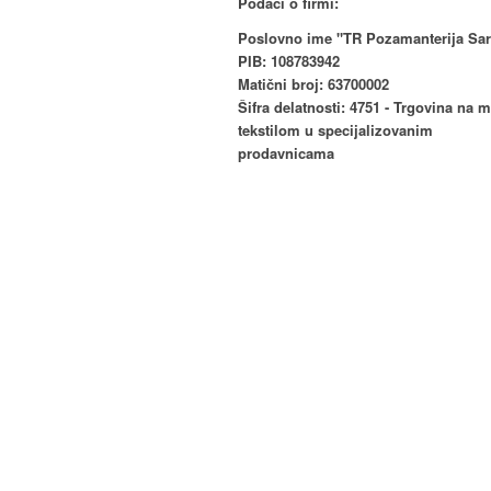
Podaci o firmi:
Poslovno ime "TR Pozamanterija Sar
PIB: 108783942
Matični broj: 63700002
Šifra delatnosti: 4751 - Trgovina na 
tekstilom u specijalizovanim
prodavnicama