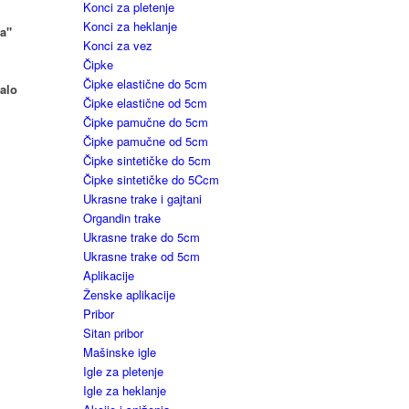
Konci za pletenje
Konci za heklanje
a"
Konci za vez
Čipke
Čipke elastične do 5cm
malo
Čipke elastične od 5cm
Čipke pamučne do 5cm
Čipke pamučne od 5cm
Čipke sintetičke do 5cm
Čipke sintetičke do 5Ccm
Ukrasne trake i gajtani
Organdin trake
Ukrasne trake do 5cm
Ukrasne trake od 5cm
Aplikacije
Ženske aplikacije
Pribor
Sitan pribor
Mašinske igle
Igle za pletenje
Igle za heklanje